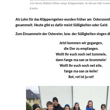
Auf diesen Bildern fehlen einige Kläppermänn. In diesem Jahr ware
Kinder.
Als Lohn für das Kläpperngehen wurden früher am Ostersonnt
gesammelt. Heute gibt es dafür meist Süßigkeiten oder Geld.
Zum Einsammeln der Ostereier, bzw. der Süßigkeiten singen d
Jetzt kommen wir gegangen,
die Eier zu empfangen.
Wollt Ihr euch noch net tummele,
dann fange ma oan ze brummele!
Wollt Ihr euch noch net eile,
fange ma oan ze keile!
Rot, rot ist ja rot!