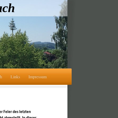
ach
ch
Links
Impressum
r Feier des letzten