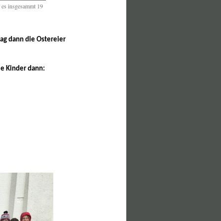
n es insgesammt 19
ag dann die Ostereier
ie Kinder dann: