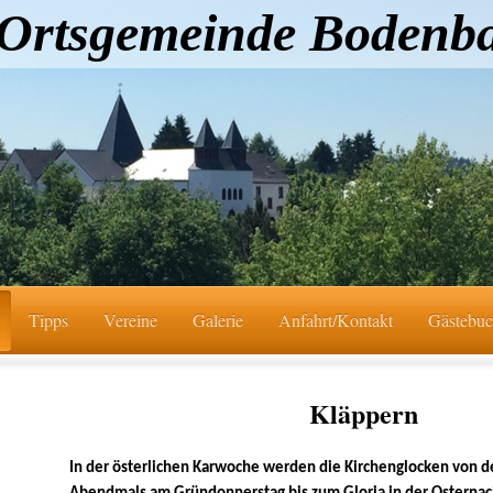
Ortsgemeinde Bodenb
Tipps
Vereine
Galerie
Anfahrt/Kontakt
Gästebu
Kläppern
In der österlichen Karwoche werden die Kirchenglocken von de