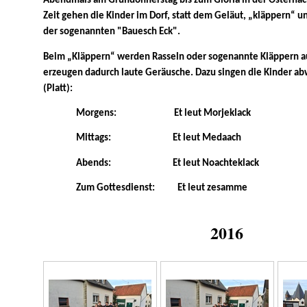
Abendmals am Gründonnerstag bis zum Gloria in der Osternacht
Zeit gehen die Kinder im Dorf, statt dem Geläut, „kläppern“ un
der sogenannten "Bauesch Eck".
Beim „Kläppern“ werden Rasseln oder sogenannte Kläppern a
erzeugen dadurch laute Geräusche. Dazu singen die Kinder ab
(Platt):
Morgens: Et leut Morjeklack
Mittags: Et leut Medaach
Abends: Et leut Noachteklack
Zum Gottesdienst: Et leut zesamme
2016