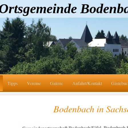
Ortsgemeinde Bodenb
Tipps
Vereine
Galerie
Anfahrt/Kontakt
Gästebu
Bodenbach in Sachs